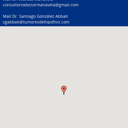
consultoriodoctormanavela@gmail.com
Mail Dr. Santiago González Abbati
sgabbati@tumoresdehipofisis.
com