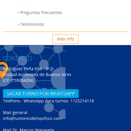
• Preguntas frecuentes
• Testimonios
Más info
CONTACTO
Rodríguez Peña 694 - 8º D.
Ciudad Autónoma de Buenos Aires
(CP: C1020ADN)
SACAR TURNO POR WHATSAPP
Teléfono - WhatsApp para turnos: 1125214118
Mail general
info@tumoresdehipofisis.com
Mail Dr. Marcos Manavela